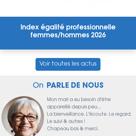
Index égalité professionnelle
femmes/hommes 2026
Voir toutes les actus
On
PARLE DE NOUS
soin d'être
Très content de leu
 peu...
client, envoi de 
 L'écoute. Le regard.
contre l'apnée du
!
rapide.
merci.
Bravo pour l'accuei